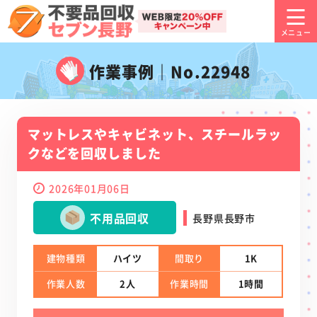
作業事例｜No.22948
マットレスやキャビネット、スチールラッ
クなどを回収しました
2026年01月06日
不用品回収
長野県長野市
建物種類
ハイツ
間取り
1K
作業人数
2人
作業時間
1時間