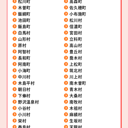
松川町
高森町
木曽町
佐久穂町
飯綱町
小布施町
池田町
松川村
飯島町
信濃町
白馬村
宮田村
山形村
立科町
原村
高山村
阿智村
豊丘村
長和町
喬木村
阿南町
上松町
小海町
筑北村
中川村
川上村
木島平村
南木曽町
朝日村
青木村
下條村
大桑村
野沢温泉村
南牧村
小谷村
木祖村
小川村
麻績村
栄村
生坂村
泰阜村
天龍村