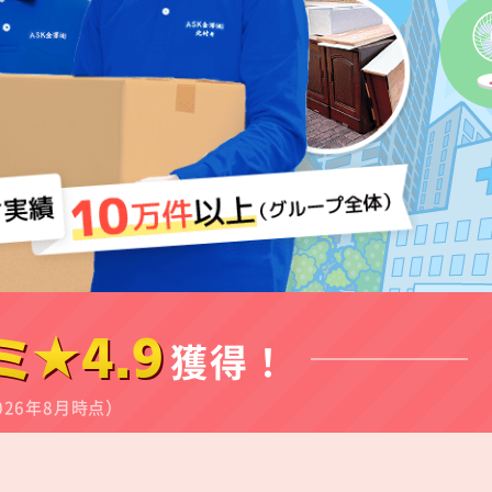
ミ★4.9
獲得！
026年8月時点）