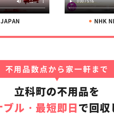
-JAPAN
NHK 
不用品数点から家一軒まで
立科町の不用品を
ナブル・最短即日
で
回収