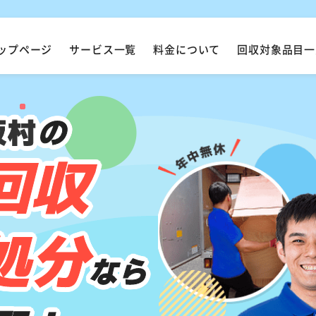
ップページ
サービス一覧
料金について
回収対象品目一
坂村
の
回収
処分
なら