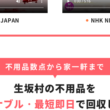
-JAPAN
NHK 
不用品数点から家一軒まで
生坂村の不用品を
ナブル・最短即日
で
回収