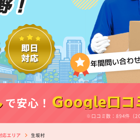
野！
し
で安心！
Google口コ
※口コミ数：894件（2
対応エリア
生坂村