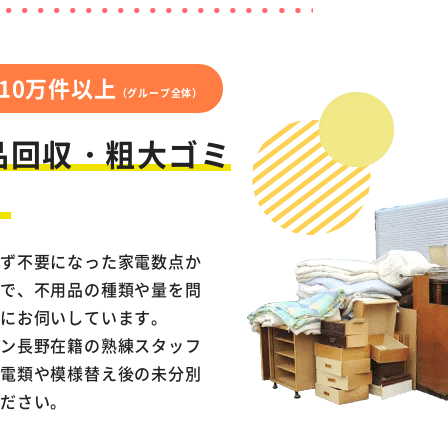
10万件以上
（グループ全体）
品回収・粗大ゴミ
！
らず不要になった家電数点か
まで、不用品の種類や量を問
にお伺いしています。
ブン長野在籍の熟練スタッフ
家電類や模様替え後の未分別
ください。