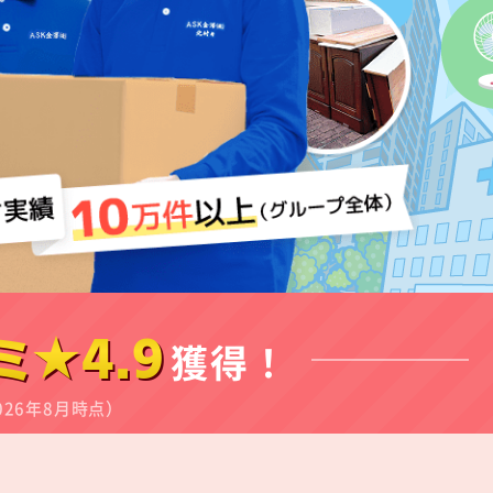
ミ★4.9
獲得！
026年8月時点）