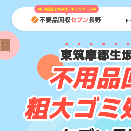
ト
東筑摩郡生
不用品
粗大ゴミ