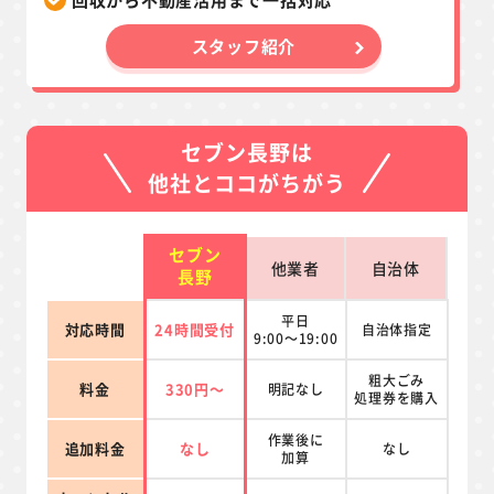
スタッフ紹介
セブン長野は
他社とココがちがう
セブン
他業者
自治体
長野
平日
対応時間
24時間受付
自治体指定
9:00～19:00
粗大ごみ
料金
330円～
明記なし
処理券を
購入
作業後に
追加料金
なし
なし
加算