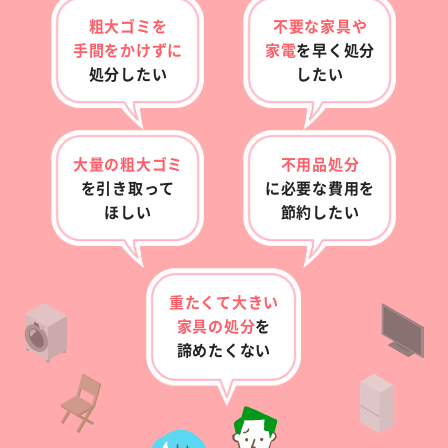
粗大ゴミを
不要な家具や
手間をかけずに
家電
を早く
処分
処分したい
したい
大量の粗大ゴミ
不用品処分
を
引き取って
に
必要な費用を
ほしい
節約したい
重たくて大きい
家具の
処分
を
諦めたくない