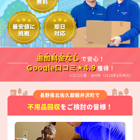
で安心！
追加料金なし
獲得！
Google口コミ★4.9
※口コミ数：894件（2026年8月時点）
長野県北佐久郡軽井沢町で
不用品回収
をご検討の皆様！