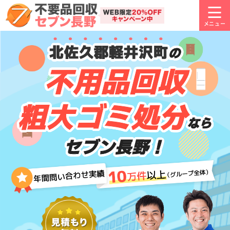
北佐久郡軽井沢町
の
不用品回収
粗大ゴミ処分
なら
セブン長野！