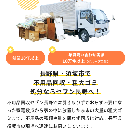
年間問い合わせ実績
創業10年以上
10万件以上
（グループ全体）
長野県・須坂市で
不用品回収・粗大ゴミ
処分ならセブン長野へ！
不用品回収セブン長野では引き取り手がおらず不要にな
った家電数点から家の中に放置したままの大量の粗大ゴ
ミまで、不用品の種類や量を問わず回収に対応。長野県
須坂市の現場へ迅速にお伺いしています。