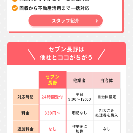
回収から不動産活用まで一括対応
スタッフ紹介
セブン長野は
他社とココがちがう
セブン
他業者
自治体
長野
平日
対応時間
24時間受付
自治体指定
9:00～19:00
粗大ごみ
料金
330円～
明記なし
処理券を
購入
作業後に
追加料金
なし
なし
加算