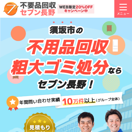
須坂市
の
不用品回収
粗大ゴミ処分
なら
セブン長野！