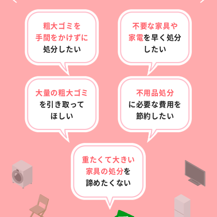
粗大ゴミを
不要な家具や
手間をかけずに
家電
を早く
処分
処分したい
したい
大量の粗大ゴミ
不用品処分
を
引き取って
に
必要な費用を
ほしい
節約したい
重たくて大きい
家具の
処分
を
諦めたくない