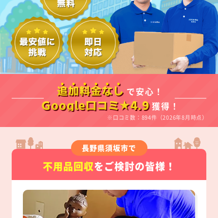
で安心！
追加料金なし
獲得！
Google口コミ★4.9
※口コミ数：894件（2026年8月時点）
長野県須坂市で
不用品回収
をご検討の皆様！