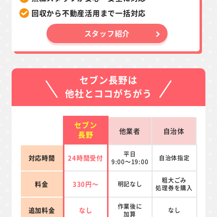
回収から不動産活用まで一括対応
スタッフ紹介
セブン長野は
他社とココがちがう
セブン
他業者
自治体
長野
平日
対応時間
24時間受付
自治体指定
9:00～19:00
粗大ごみ
料金
330円～
明記なし
処理券を
購入
作業後に
追加料金
なし
なし
加算