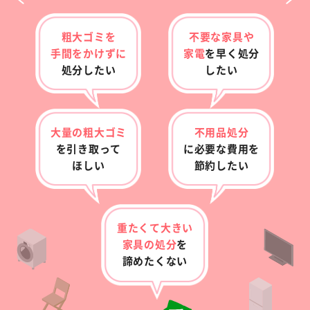
粗大ゴミを
不要な家具や
手間をかけずに
家電
を早く
処分
処分したい
したい
大量の粗大ゴミ
不用品処分
を
引き取って
に
必要な費用を
ほしい
節約したい
重たくて大きい
家具の
処分
を
諦めたくない