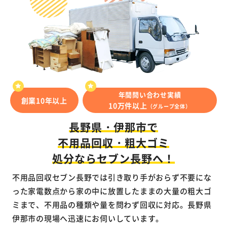
年間問い合わせ実績
創業10年以上
10万件以上
（グループ全体）
長野県・伊那市で
不用品回収・粗大ゴミ
処分ならセブン長野へ！
不用品回収セブン長野では引き取り手がおらず不要にな
った家電数点から家の中に放置したままの大量の粗大ゴ
ミまで、不用品の種類や量を問わず回収に対応。長野県
伊那市の現場へ迅速にお伺いしています。