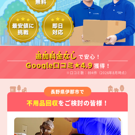
で安心！
追加料金なし
獲得！
Google口コミ★4.9
※口コミ数：894件（2026年8月時点）
長野県伊那市で
不用品回収
をご検討の皆様！