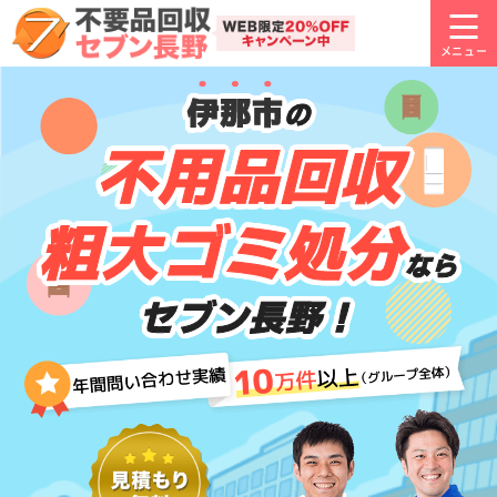
伊那市
の
不用品回収
粗大ゴミ処分
なら
セブン長野！