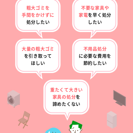
粗大ゴミを
不要な家具や
手間をかけずに
家電
を早く
処分
処分したい
したい
大量の粗大ゴミ
不用品処分
を
引き取って
に
必要な費用を
ほしい
節約したい
重たくて大きい
家具の
処分
を
諦めたくない