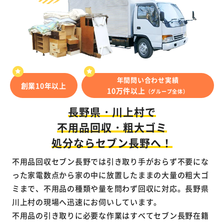
年間問い合わせ実績
創業10年以上
10万件以上
（グループ全体）
長野県・川上村で
不用品回収・粗大ゴミ
処分ならセブン長野へ！
不用品回収セブン長野では引き取り手がおらず不要にな
った家電数点から家の中に放置したままの大量の粗大ゴ
ミまで、不用品の種類や量を問わず回収に対応。長野県
川上村の現場へ迅速にお伺いしています。
不用品の引き取りに必要な作業はすべてセブン長野在籍