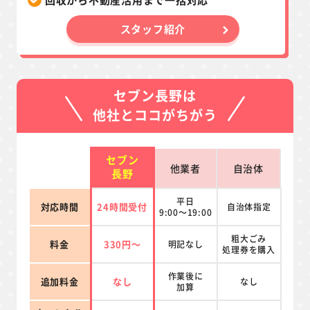
スタッフ紹介
セブン長野は
他社とココがちがう
セブン
他業者
自治体
長野
平日
対応時間
24時間受付
自治体指定
9:00～19:00
粗大ごみ
料金
330円～
明記なし
処理券を
購入
作業後に
追加料金
なし
なし
加算