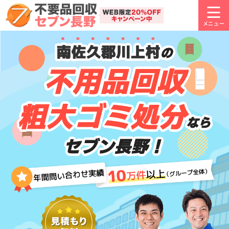
南佐久郡川上村
の
不用品回収
粗大ゴミ処分
なら
セブン長野！