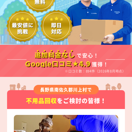
で安心！
追加料金なし
獲得！
Google口コミ★4.9
※口コミ数：894件（2026年8月時点）
長野県南佐久郡川上村で
不用品回収
をご検討の皆様！