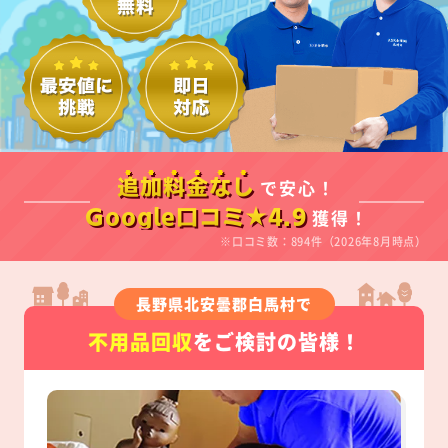
で安心！
追加料金なし
獲得！
Google口コミ★4.9
※口コミ数：894件（2026年8月時点）
長野県北安曇郡白馬村で
不用品回収
をご検討の皆様！