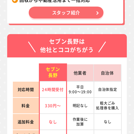
スタッフ紹介
セブン長野は
他社とココがちがう
セブン
他業者
自治体
長野
平日
対応時間
24時間受付
自治体指定
9:00～19:00
粗大ごみ
料金
330円～
明記なし
処理券を
購入
作業後に
追加料金
なし
なし
加算