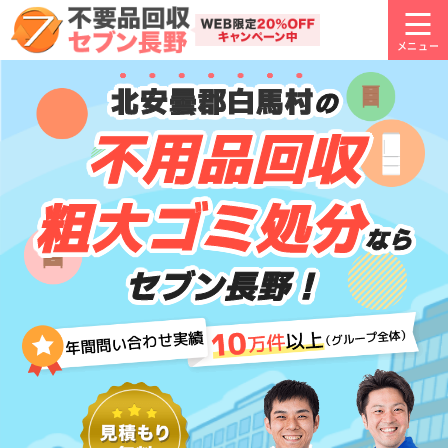
北安曇郡白馬村
の
不用品回収
粗大ゴミ処分
なら
セブン長野！