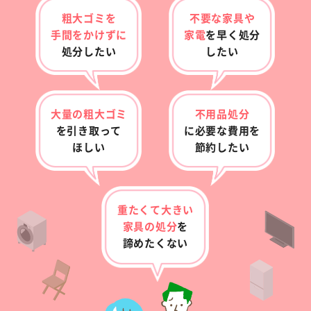
粗大ゴミを
不要な家具や
手間をかけずに
家電
を早く
処分
処分したい
したい
大量の粗大ゴミ
不用品処分
を
引き取って
に
必要な費用を
ほしい
節約したい
重たくて大きい
家具の
処分
を
諦めたくない