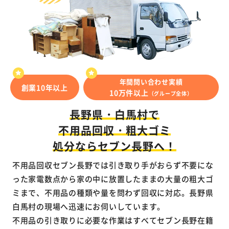
年間問い合わせ実績
創業10年以上
10万件以上
（グループ全体）
長野県・白馬村で
不用品回収・粗大ゴミ
処分ならセブン長野へ！
不用品回収セブン長野では引き取り手がおらず不要にな
った家電数点から家の中に放置したままの大量の粗大ゴ
ミまで、不用品の種類や量を問わず回収に対応。長野県
白馬村の現場へ迅速にお伺いしています。
不用品の引き取りに必要な作業はすべてセブン長野在籍